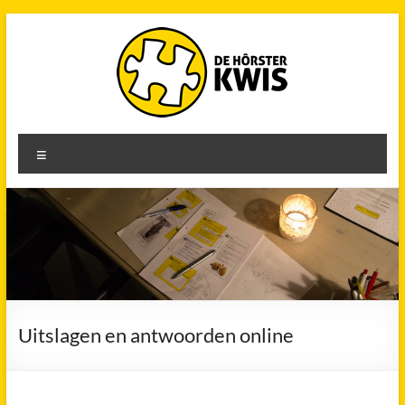
Ga
naar
de
inhoud
De
Menu
Hôrster
Kwis
28
december
Uitslagen en antwoorden online