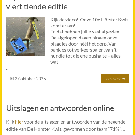
viert tiende editie
Kijk de video!
Onze 10e Hôrster Kwis
komt eraan!
En dat hebben jullie vast al gezien…
De afgelopen dagen hingen onze
blaadjes door héél het dorp. Van
bankjes tot verkeerspalen, van ‘t
hundje tot die ene bushalte – alles
wat
…
27 oktober 2025
Lees verder
Uitslagen en antwoorden online
Kijk
hier
voor de uitslagen en antwoorden van de negende
editie van De Hôrster Kwis, gewonnen door team “71%”.…