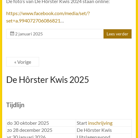
De foto’s van De Hôrster Kwis 2024 staan online:
https://www.facebook.com/media/set/?
set=a.994072706086821
…
2 januari 2025
Lees verder
« Vorige
De Hôrster Kwis 2025
Tijdlijn
do 30 oktober 2025
Start
inschrijving
zo 28 december 2025
De Hôrster Kwis
vr 30 januari 2026
Uitslagenavond