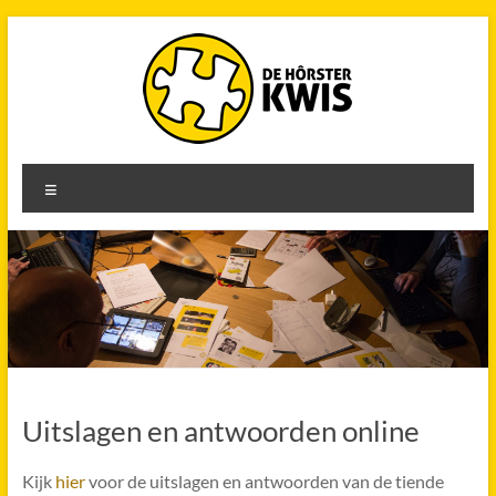
Ga
naar
de
inhoud
De
Menu
Hôrster
Kwis
28
december
Uitslagen en antwoorden online
Kijk
hier
voor de uitslagen en antwoorden van de tiende