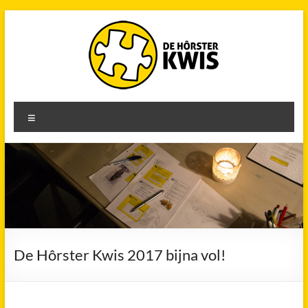
Ga
naar
de
inhoud
De
Menu
Hôrster
Kwis
28
december
De Hôrster Kwis 2017 bijna vol!